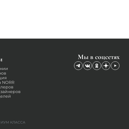
Мы в соцсетях
и
ании
нов
ция
а NORR
илеров
изайнеров
делей
ЕМИУМ КЛАССА