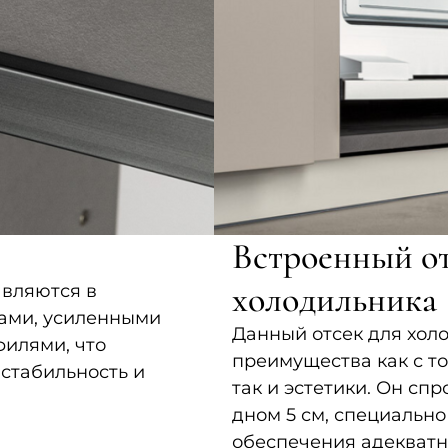
Встроенный от
холодильника
авляются в
ками, усиленными
Данный отсек для хол
илями, что
преимущества как с т
стабильность и
так и эстетики. Он сп
дном 5 см, специальн
обеспечения адекватн